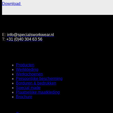
Download
Adresgegevens
Rijstenweg 12
5652 CG EINDHOVEN
E:
info@specialsworkwear.nl
T:
+31 (0)40 304 63 56
Categorieën
Producten
Werkkleding
Werkschoenen
Persoonlijke bescherming
Borduren & bedrukken
Special made
Plaatselijke maatkleding
Brochure
Klantenservice