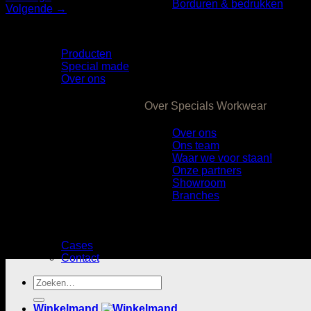
Borduren & bedrukken
Volgende
→
Producten
Special made
Over ons
Over Specials Workwear
Over ons
Ons team
Waar we voor staan!
Onze partners
Showroom
Branches
Cases
Contact
Zoeken
naar:
Winkelmand