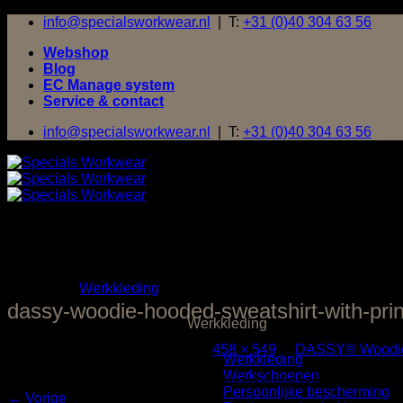
Ga
info@specialsworkwear.nl
| T:
+31 (0)40 304 63 56
naar
Webshop
inhoud
Blog
EC Manage system
Service & contact
info@specialsworkwear.nl
| T:
+31 (0)40 304 63 56
MENU
MENU
Werkkleding
dassy-woodie-hooded-sweatshirt-with-print
Werkkleding
Gepubliceerd
18 maart 2026
op
458 × 549
in
DASSY® Woodi
Werkkleding
Werkschoenen
Zowel reacties als trackbacks zijn momenteel gesloten.
Persoonlijke bescherming
←
Vorige