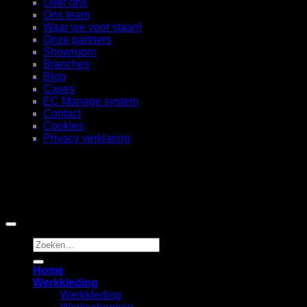
Over ons
Ons team
Waar we voor staan!
Onze partners
Showroom
Branches
Blog
Cases
EC Manage system
Contact
Cookies
Privacy verklaring
Specials Workwear
Laat ons eens bij u langskomen indien u uw personeel wilt late
© 2026 Specials Workwear - Alle rechten voorbehouden | Po
Zoeken
naar:
Home
Werkkleding
Werkkleding